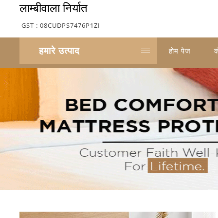
लाम्बीवाला निर्यात
GST : 08CUDPS7476P1ZI
हमारे उत्पाद
होम पेज
क