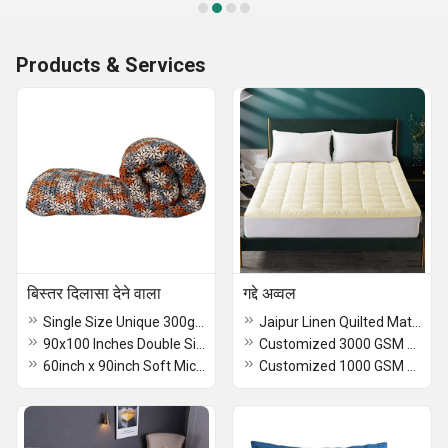
Products & Services
बिस्तर दिलासा देने वाला
गद्दे अव्वल
Single Size Unique 300gsm Comforter 60x90 Inches
Jaipur Linen Quilted Mattress Topper
90x100 Inches Double Size Unique 300gsm Comforter
Customized 3000 GSM Mattress Topper
60inch x 90inch Soft Microfiber 500gsm Heavy Comforter
Customized 1000 GSM Mattress Topper