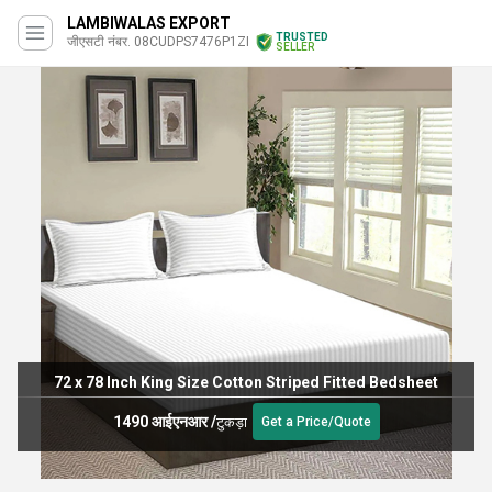
LAMBIWALAS EXPORT
TRUSTED
जीएसटी नंबर. 08CUDPS7476P1ZI
SELLER
72 x 78 Inch King Size Cotton Striped Fitted Bedsheet
1490 आईएनआर
/
टुकड़ा
Get a Price/Quote