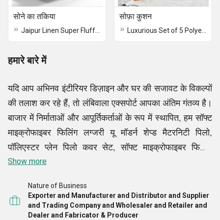
सोने का तकिया
सोफ़ा कुशन
Jaipur Linen Super Fluffy Hollow Fiber Bed And Sleeping Pillow
Luxurious Set of 5 Polyester Cushions
हमारे बारे में
यदि आप अभिनव इंटीरियर डिज़ाइन और घर की सजावट के विकल्पों
की तलाश कर रहे हैं, तो लंबिवाला एक्सपोर्ट आपका अंतिम गंतव्य है।
बाजार में निर्माताओं और आपूर्तिकर्ताओं के रूप में स्थापित, हम सॉफ्ट
माइक्रोफाइबर फिलिंग लग्जरी यू मॉडर्न शेप्ड मैटरनिटी पिलो,
पॉलिएस्टर प्लेन पिलो कवर सेट, सॉफ्ट माइक्रोफाइबर फिलिंग
लग्जरी कम्फर्टर्स, जयपुर लिनन क्विल्टेड मैट्रेस टॉपर्स और इसी
Show more
तरह के अन्य उत्पादों के लिए एक बड़े ग्राहक आधार की मांगों को
Nature of Business
पूरा करते हैं। बेहतरीन कच्चे माल का उपयोग करके सबसे सही
Exporter and Manufacturer and Distributor and Supplier
तरीके से तैयार किए गए, उत्पाद वांछित विशेषताओं का प्रतिनिधित्व
and Trading Company and Wholesaler and Retailer and
Dealer and Fabricator & Producer