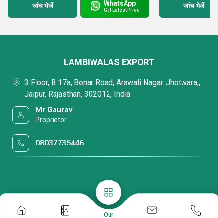
WhatsApp
जांच भेजें
जांच भेजें
Get Latest Price
LAMBIWALAS EXPORT
3 Floor, B 17a, Benar Road, Arawali Nagar, Jhotwara,,
Jaipur, Rajasthan, 302012, India
Mr Gaurav
Proprietor
08037735446
Our